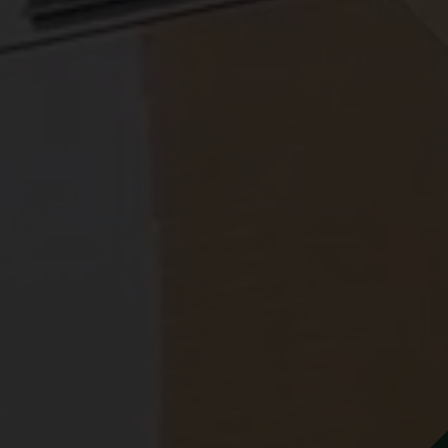
Prečítal som si a súhlasím s
pod
a spracúvania osobných údajo
ória
Odoslať
lovensku v roku 2010.