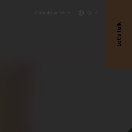
SK
Klientský portál
Let’s talk
Meno
Priezvisko
Váš
email