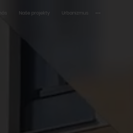
nás
Naše projekty
Urbanizmus
ávali sme
m pošlite email