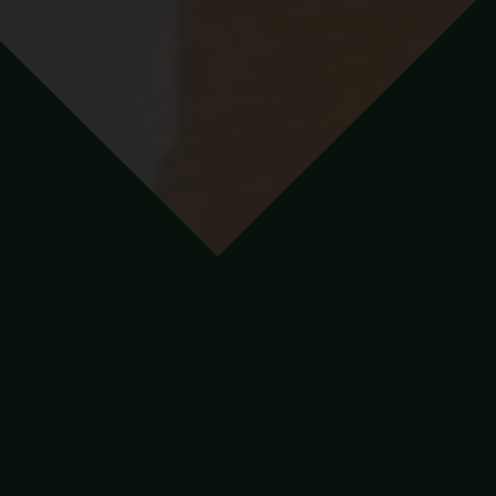
kom sme sa z malej
li na jedného
vnejších developerov na
ajmä vďaka tomu, že sme
dravšiu alternatívu a vyšší
mu úsiliu sme sa stali
 pôsobíme na troch
lne nastavujeme vyššiu latku
ných nehnuteľností.
Od prvého dňa sme sa z
posunieme o úroveň vy
Postupne sme rástli o
sa k čoraz väčším a a
ktorých sme spolupra