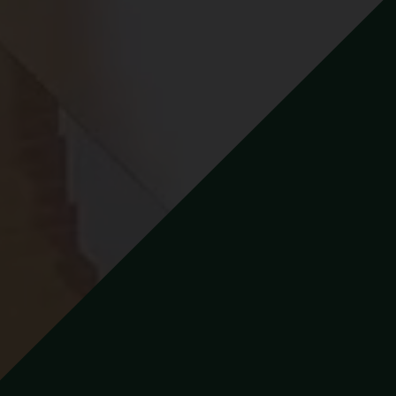
Hľadám
Na čo
myslíte?
mienkami používania
v
spoločnosti Corwin