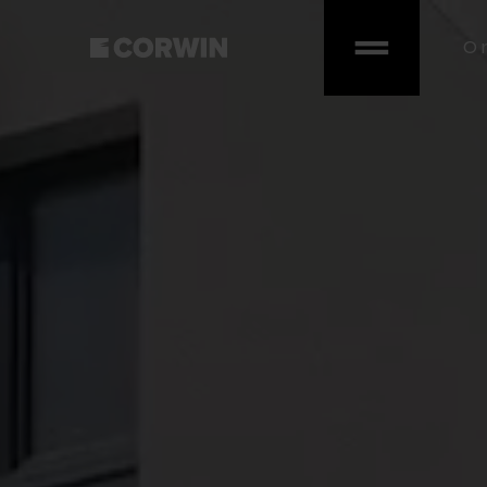
O 
Hello. Očak
vás.
Vyplňte formulár, alebo ná