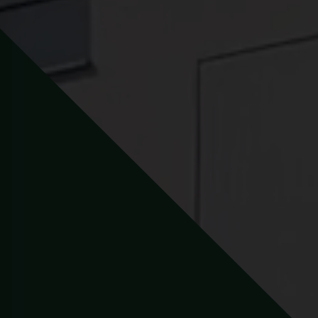
Naša hist
S developmentom sme začali na S