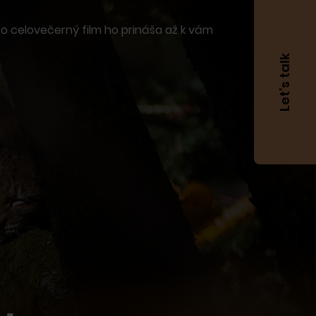
nto celovečerný film ho prináša až k vám
Let’s talk
Meno
Priezvisko
Váš
email