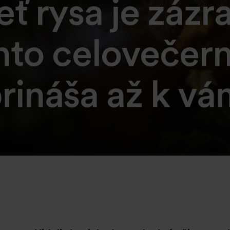
eť rysa je zázr
nto celovečern
rináša až k v
Prečítal som si a súhlasím s
pod
a spracúvania osobných údajo
ória
Odoslať
lovensku v roku 2010.