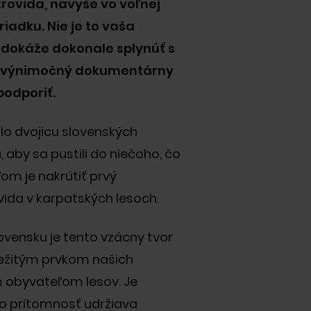
trovida, navyše vo voľnej
iadku. Nie je to vaša
 dokáže dokonale splynúť s
al výnimočný dokumentárny
podporiť.
alo dvojicu slovenských
aby sa pustili do niečoho, čo
ľom je nakrútiť prvý
ida v karpatských lesoch.
aviazali, že každý nový projekt
ovensku je tento vzácny tvor
ššie ako ten predchádzajúci.
ežitým prvkom našich
d menších projektov a posunuli
mbicióznejším projektom, na
m obyvateľom lesov. Je
covali s najznámejšími menami
ho prítomnosť udržiava