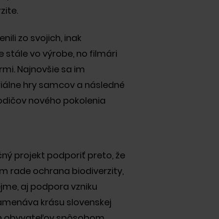
a urbanizmu. V uplynulých rokoch
zite.
ovali niekoľko bratislavských
m nový život a premenili ich na
ozíciu lídra v ekologickom
ili zo svojich, inak
ili získaním certifikácie za
je stále vo výrobe, no filmári
udovy na Slovensku a v roku 2021
mi. Najnovšie sa im
odarilo zopakovať aj na
ôsobíme od roku 2018. V roku
oriálne hry samcov a následné
 nové kancelárie v Prahe v Českej
rodičov nového pokolenia
ný projekt podporiť preto, že
m rade ochrana biodiverzity,
jme, aj podpora vzniku
namenáva krásu slovenskej
ích obyvateľov spôsobom,