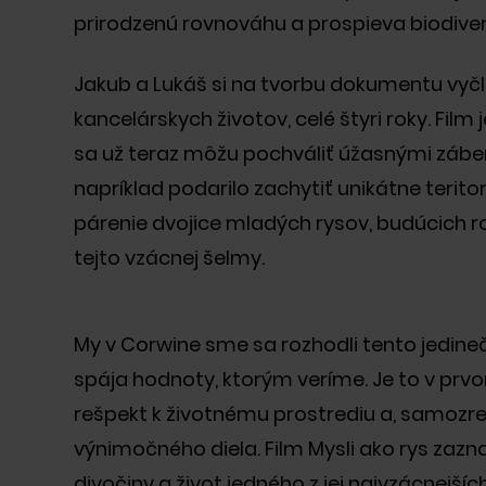
svetovej architektúry 
prirodzenú rovnováhu a prospieva biodiver
sme úspešne zrevitaliz
brownfieldov, vdýchli i
živé susedstvá. Našu p
Jakub a Lukáš si na tvorbu dokumentu vyčlen
developmente sme upevn
kancelárskych životov, celé štyri roky. Film 
výstavbu najzelenšej b
sa už teraz môžu pochváliť úžasnými záber
sa nám tento úspech p
slovinskom trhu, kde p
napríklad podarilo zachytiť unikátne terit
2022 sme otvorili naše
párenie dvojice mladých rysov, budúcich 
republike.
tejto vzácnej šelmy.
My v Corwine sme sa rozhodli tento jedineč
spája hodnoty, ktorým veríme. Je to v prvo
rešpekt k životnému prostrediu a, samozre
výnimočného diela. Film Mysli ako rys zaz
divočiny a život jedného z jej najvzácnejš