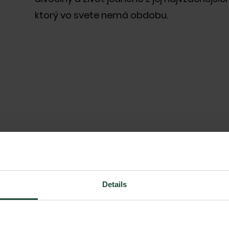
ktorý vo svete nemá obdobu.
Details