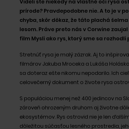
Videli ste niekedy na vlastné oči rysa os
kom sme sa z malej
prírode? Pravdepodobne nie. A to je v por
li na jedného
vnejších developerov na
chyba, skôr dôkaz, že táto plachá šelma
ajmä vďaka tomu, že sme
lesom. Práve preto nás v Corwine zauj
dravšiu alternatívu a vyšší
film Mysli ako rys, ktorý sme sa rozhodli 
mu úsiliu sme sa stali
 pôsobíme na troch
lne nastavujeme vyššiu latku
Stretnúť rysa je malý zázrak. Aj to inšpirov
ných nehnuteľností.
filmárov Jakuba Mroceka a Lukáša Holáska, 
sa doteraz ešte nikomu nepodarilo. Ich cie
celovečerný dokument o živote rysa ostrov
Od prvého dňa sme sa z
S populáciou menej než 400 jedincov na Sl
posunieme o úroveň vy
zároveň ohrozeným druhom aj životne dôl
Postupne sme rástli o
sa k čoraz väčším a a
ekosystémov. Rys ostrovid nie je len ďalší
ktorých sme spolupra
dôležitou súčasťou lesného prostredia, je