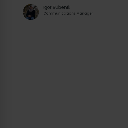
Napriek našim skromným začiat
Igor Bubeník
spoločnosti rýchlo transformova
Communications Manager
z najmodernejších a najprogresí
Slovensku. Na trhu sme uspeli n
našim zákazníkom vždy ponúkali z
štandard. Vďaka nášmu nezlomné
kľúčovým hráčom na trhu. Dnes
európskych trhoch, kde kontinuá
štandardov v segmente udržateľ