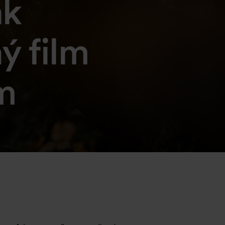
ak
Hľadám
ý film
ám
Na čo
myslíte?
mienkami používania
v
spoločnosti Corwin