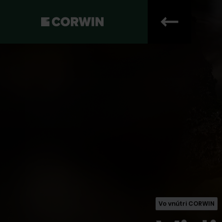
Hello. Očak
vás.
Vyplňte formulár, alebo ná
Vo vnútri CORWIN