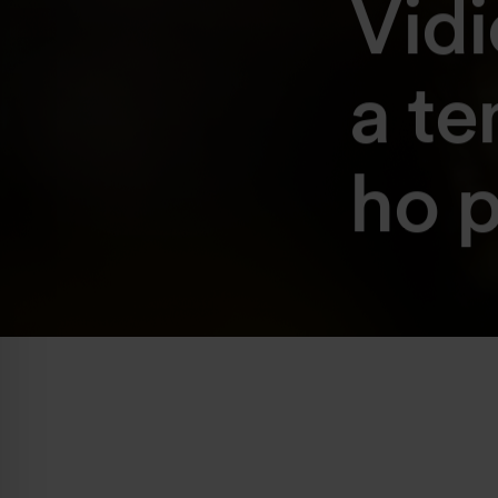
Vidi
a te
ho p
Naša hist
S developmentom sme začali na S