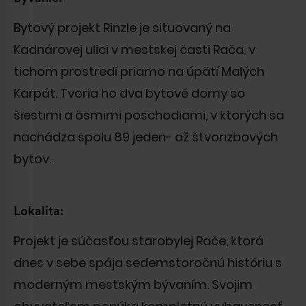
Bytový projekt Rinzle je situovaný na
Kadnárovej ulici v mestskej časti Rača, v
tichom prostredí priamo na úpätí Malých
Karpát. Tvoria ho dva bytové domy so
šiestimi a ôsmimi poschodiami, v ktorých sa
nachádza spolu 89 jeden- až štvorizbových
bytov.
Lokalita:
Projekt je súčasťou starobylej Rače, ktorá
dnes v sebe spája sedemstoročnú históriu s
moderným mestským bývaním. Svojim