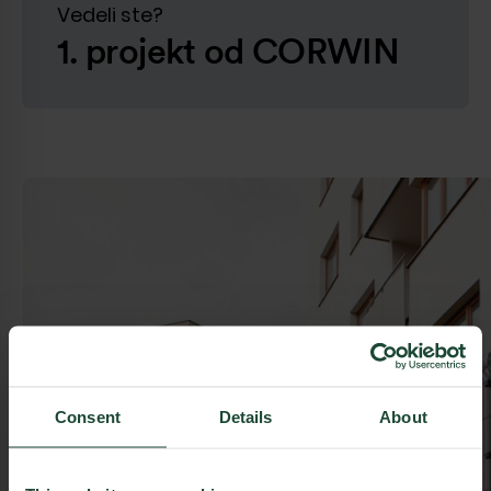
Vedeli ste?
1. projekt od CORWIN
Consent
Details
About