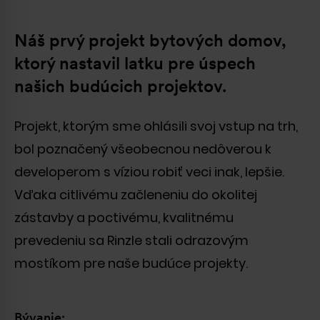
S developmentom sme začali na Slovensku
v roku 2010. Napriek našim skromným
Náš prvý projekt bytových domov,
začiatkom sme sa z malej spoločnosti rýchlo
ktorý nastavil latku pre úspech
transformovali na jedného z najmodernejších
našich budúcich projektov.
a najprogresívnejších developerov na
Slovensku. Na trhu sme uspeli najmä vďaka
tomu, že sme našim zákazníkom vždy
Projekt, ktorým sme ohlásili svoj vstup na trh,
ponúkali zdravšiu alternatívu a vyšší
bol poznačený všeobecnou nedôverou k
štandard. Vďaka nášmu nezlomnému úsiliu
developerom s víziou robiť veci inak, lepšie.
sme sa stali kľúčovým hráčom na trhu. Dnes
pôsobíme na troch európskych trhoch, kde
Vďaka citlivému začleneniu do okolitej
kontinuálne nastavujeme vyššiu latku
zástavby a poctivému, kvalitnému
štandardov v segmente udržateľných
prevedeniu sa Rinzle stali odrazovým
nehnuteľností.
mostíkom pre naše budúce projekty.
Bývanie: