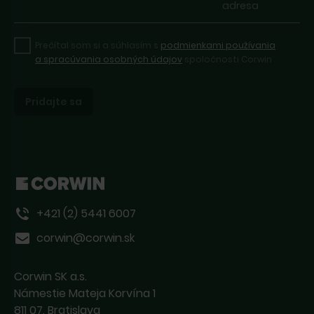
adresa
Prečítal som si a súhlasím s
podmienkami používania
a spracúvania osobných údajov
spoločnosti Corwin
Pridajte sa
Skúste to znova a uistite sa, že ste
vyplnili všetky povinné polia. Ak to
nefunguje, kontaktujte nás e-mailom
alebo telefonicky.
+421 (2) 5441 6007
corwin@corwin.sk
Corwin SK a.s.
Námestie Mateja Korvína 1
811 07, Bratislava