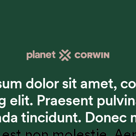
um dolor sit amet, c
g elit. Praesent pulvin
da tincidunt. Donec
 est non molestie. Ae