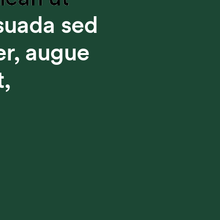
suada sed
er, augue
t,