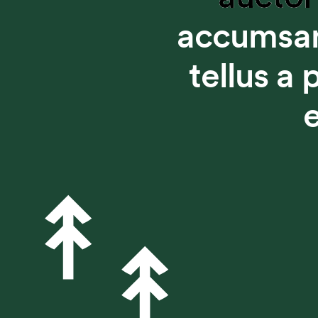
accumsan
tellus a
e