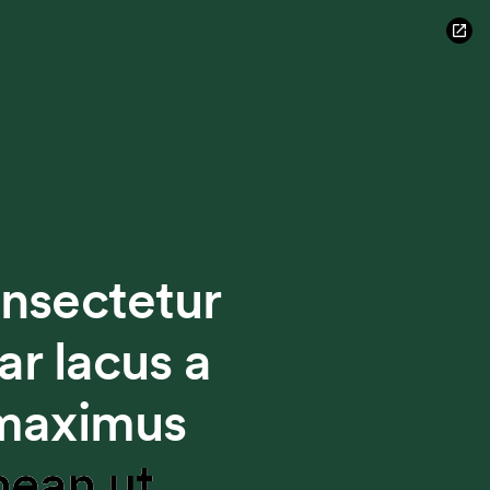
onsectetur
ar lacus a
 maximus
nean ut